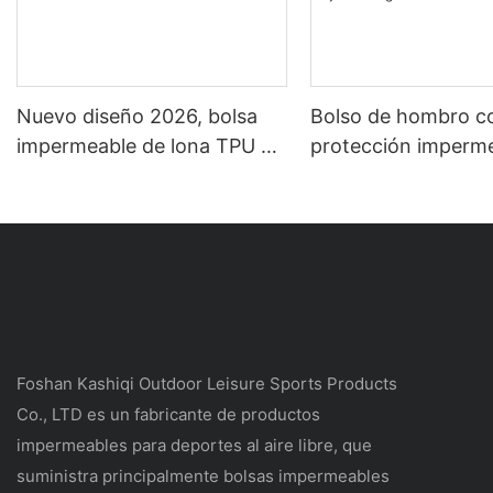
Nuevo diseño 2026, bolsa
Bolso de hombro c
impermeable de lona TPU o
protección imperm
PVC de 20 litros, bolsa seca
IPX7, adecuado par
para exteriores, mochila
deportes al aire li
impermeable para camping.
descenso de ríos, ra
exploración de cue
viajes diarios y viaj
negocios.
Foshan Kashiqi Outdoor Leisure Sports Products
Co., LTD es un fabricante de productos
impermeables para deportes al aire libre, que
suministra principalmente bolsas impermeables