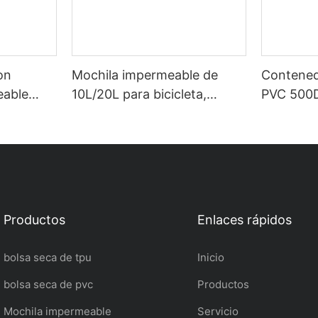
on
Mochila impermeable de
Contened
eable
10L/20L para bicicleta,
PVC 500D 
a
deportes, camping, natación
con logo
bre como
y buceo con logotipo
(modelo 
fting,
personalizado.
vas,
es de
Productos
Enlaces rápidos
bolsa seca de tpu
Inicio
bolsa seca de pvc
Productos
Mochila impermeable
Servicio