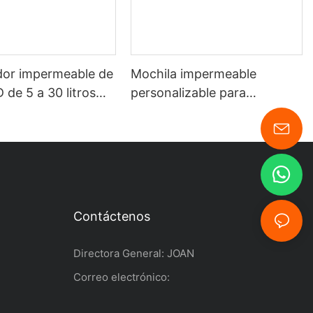
or impermeable de
Mochila impermeable
de 5 a 30 litros
personalizable para
tipo personalizado
senderismo, kayak y
2026).
deportes acuáticos al aire
libre.
Contáctenos
Directora General: JOAN
Correo electrónico: