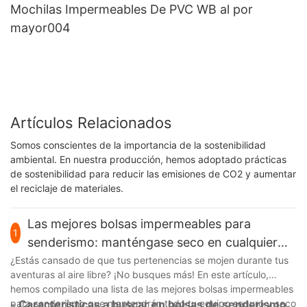
Mochilas Impermeables De PVC WB al por
mayor004
Artículos Relacionados
Somos conscientes de la importancia de la sostenibilidad
ambiental. En nuestra producción, hemos adoptado prácticas
de sostenibilidad para reducir las emisiones de CO2 y aumentar
el reciclaje de materiales.
Las mejores bolsas impermeables para
1
senderismo: manténgase seco en cualquier
sendero
¿Estás cansado de que tus pertenencias se mojen durante tus
aventuras al aire libre? ¡No busques más! En este artículo,
hemos compilado una lista de las mejores bolsas impermeables
para senderismo que mantendrán todo tu equipo seguro y seco
- Características a buscar en bolsas de senderismo