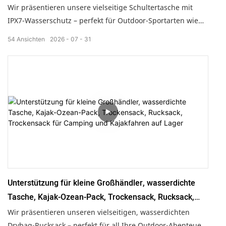
Höhlenforschung sowie für den täglichen Gebrauch,
Wir präsentieren unsere vielseitige Schultertasche mit
Geschäftsreisen und andere kurze Wanderungen.
IPX7-Wasserschutz – perfekt für Outdoor-Sportarten wie
Flusswandern, Rafting und Höhlenforschung sowie für
54
Ansichten
2026
07
31
den Alltag und Geschäftsreisen. Diese robuste Tasche
verfügt über eine widerstandsfähige TPU-Beschichtung,
eine aufrollbare Abdeckung für optimalen Schutz und
zahlreiche Aufbewahrungsmöglichkeiten, darunter eine
wasserdichte Vordertasche und ein seitlicher
Flaschenhalter. Dank des komfortablen, dreidimensionalen
Belüftungssystems und der sicheren Fächer ist dieser
Rucksack mit 20 Litern Fassungsvermögen der ideale
Begleiter für Abenteuer und den Alltag!
Unterstützung für kleine Großhändler, wasserdichte
Tasche, Kajak-Ozean-Pack, Trockensack, Rucksack,
Trockensack für Camping und Kajakfahren auf Lager
Wir präsentieren unseren vielseitigen, wasserdichten
Drybag-Rucksack – perfekt für all Ihre Outdoor-Abenteuer!