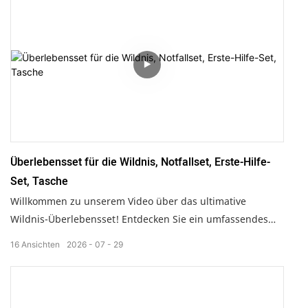
wichtigsten Utensilien beim Camping, Grillen oder
Picknicken – ganz ohne lästige Insekten. Ergänzen Sie Ihr
Outdoor-Erlebnis mit unserer exklusiven Camping-
Gänseblümchenkette aus Leder im koreanischen Stil, der
taktischen Sturmhaube zum Sonnenschutz und den
hochwertigen, schnelltrocknenden T-Shirts. So wird Ihre
Outdoor-Aktivität noch angenehmer. Sichern Sie sich die
perfekte Kombination aus Stil und Funktionalität!
Überlebensset für die Wildnis, Notfallset, Erste-Hilfe-
Set, Tasche
Willkommen zu unserem Video über das ultimative
Wildnis-Überlebensset! Entdecken Sie ein umfassendes
Notfallset mit allen wichtigen Erste-Hilfe-Artikeln in einer
16
Ansichten
2026
07
29
robusten, multifunktionalen Tasche. Unsere Kollektion ist
perfekt für Outdoor-Fans und beinhaltet eine leuchtende,
wasserdichte Hüfttasche für Outdoor-Sportarten, ideal