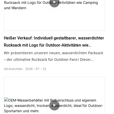
für Arbeit, Reisen, Schule, Strandbesuche und
Wanderungen. Sichern Sie sich jetzt dieses unverzichtbare
Ausrüstungsteil, das Funktionalität und modernes Design
vereint!
Heißer Verkauf: Individuell gestaltbarer, wasserdichter
Rucksack mit Logo für Outdoor-Aktivitäten wie
Camping und Wandern
Wir präsentieren unseren neuen, wasserdichten Packsack
– der ultimative Rucksack für Outdoor-Fans! Dieser
vielseitige Rucksack wurde speziell für Aktivitäten wie
48
Ansichten
2026
07
23
Open-Water-Triathlons entwickelt und verfügt über ein
einzigartiges, schwimmfähiges Design sowie aufblasbare,
reflektierende Schwimmhilfen für maximale Sicherheit auf
dem Wasser. Mit einem großzügigen Volumen von 25 bis
200 Litern, individuell gestaltbaren Logos und robustem
TPU-Material ist dieser Rucksack perfekt für
Wanderungen, Campingausflüge und Strandabenteuer