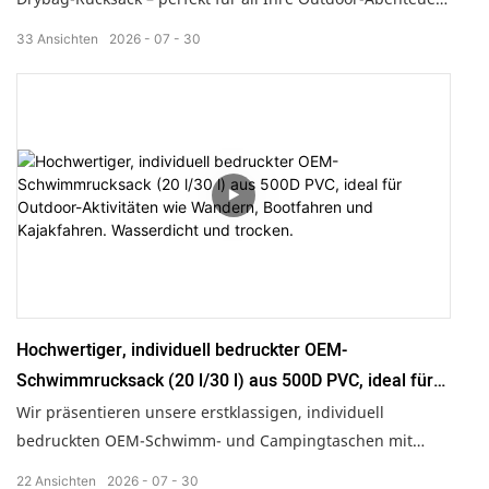
Hergestellt aus robustem 500D-PVC, hält dieser
33
Ansichten
2026
07
30
strapazierfähige Rucksack mit Rollverschluss Ihre
Ausrüstung sicher und trocken, egal ob Sie Kajak fahren,
angeln oder Wassersport treiben. Erhältlich in Größen von
15 l bis 80 l, mit individuell gestaltbaren Logos und einem
leichten, tragbaren Design, ist dieser wasserdichte
Rucksack der ideale Begleiter für Camping, Schwimmen
und vieles mehr. Lassen Sie sich von Nässe nicht aufhalten
– sichern Sie sich noch heute Ihren robusten und
stylischen Drybag und stürzen Sie sich in Ihr nächstes
Abenteuer!
Hochwertiger, individuell bedruckter OEM-
Schwimmrucksack (20 l/30 l) aus 500D PVC, ideal für
Outdoor-Aktivitäten wie Wandern, Bootfahren und
Wir präsentieren unsere erstklassigen, individuell
Kajakfahren. Wasserdicht und trocken.
bedruckten OEM-Schwimm- und Campingtaschen mit
Logo-Aufdruck. Erhältlich in den Größen 5 l, 10 l, 20 l und
22
Ansichten
2026
07
30