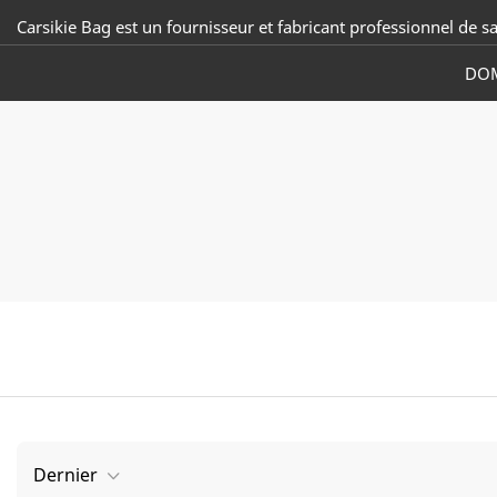
Carsikie Bag est un fournisseur et fabricant professionnel de s
DOM
Dernier