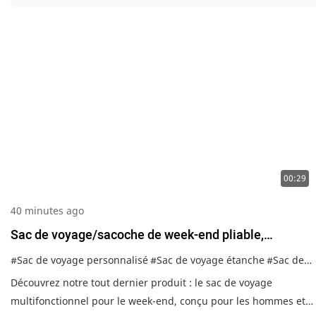
00:29
40 minutes ago
Sac de voyage/sacoche de week-end pliable,
transparent et imperméable, avec logo personnalisé,
#Sac de voyage personnalisé
#Sac de voyage étanche
#Sac de voyage sport
idéal pour la salle de sport ou les voyages.
Découvrez notre tout dernier produit : le sac de voyage
multifonctionnel pour le week-end, conçu pour les hommes et