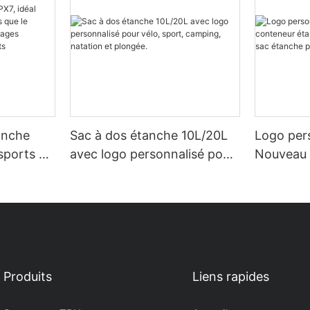
anche
Sac à dos étanche 10L/20L
Logo per
 sports de
avec logo personnalisé pour
Nouveau 
rafting, la
vélo, sport, camping,
5L - 30L
yages
natation et plongée.
étanche 
maritime
Produits
Liens rapides