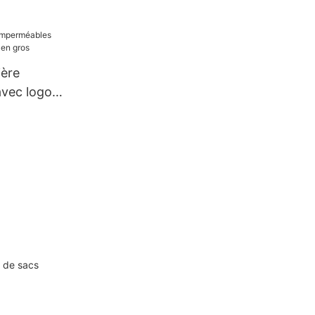
ière
vec logo
n gros
e de sacs