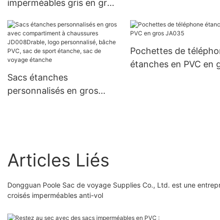
imperméables gris en gros
JD013 avec logo
personnalisé OEM pour la
navigation de plaisance, la
Pochettes de téléph
randonnée et le kayak.
étanches en PVC en 
Sac à dos étanche flottant
Sacs étanches
JA035
à fermeture enroulable,
personnalisés en gros
idéal pour les sports
avec compartiment à
nautiques et les activités
chaussures JD008Drable,
de plein air.
logo personnalisé, bâche
PVC, sac de sport
Articles Liés
étanche, sac de voyage
étanche
Dongguan Poole Sac de voyage Supplies Co., Ltd. est une entrepris
croisés imperméables anti-vol