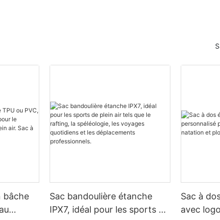
axante, mais cela peut aussi
Découvrez les avantages d'un sa
e ville animée, ces sacs
lot de défis, comme garder vos
étanche
ssentiels en sécurité. Lisez la
urité et au sec. C'est pourquoi
ver le sac parfait pour votre
n sac à bandoulière
Lorsqu’il s’agit de pratiquer des 
e !
t essentiel pour tout amateur
nautiques telles que la plongée, 
S
seulement ces sacs sont
ou simplement de passer une jou
fortables à porter, mais ils
plage, disposer d’un sac flottant
nt la protection nécessaire à
fiable peut changer la donne. C
es à rechercher dans un sac à
leur contre le sable, l'eau et
polyvalents sont conçus pour ga
mperméable
nts.
affaires en sécurité et au sec tou
garantissant qu'elles restent à fl
echerchez le meilleur sac à
elles se retrouveraient accident
perméable pour votre prochaine
 de choisir le meilleur sac à
l'eau. Dans cet article, nous expl
devez garder à l'esprit plusieurs
erméable pour la plage, il y a
nombreux avantages de l’utilisat
s clés pour vous assurer
urs clés à prendre en compte.
flottant étanche et comment il p
oduit qui répond à vos besoins
e matériau du sac est crucial.
votre expérience globale en plein
vos affaires en sécurité et au
 options fabriquées à partir de
fassiez une randonnée à travers
les et résistants à l'eau tels
cale, que vous exploriez une
 le polyester. Ces matériaux
L’un des principaux avantages d’
ou que vous fassiez simplement
n bâche
Sac bandoulière étanche
Sac à do
 votre sac pourra résister à
étanche est sa capacité à vous o
s votre propre quartier,
ournée à la plage tout en gardant
tranquillité d’esprit lorsque vous 
au
IPX7, idéal pour les sports de
avec logo
sac à bandoulière étanche et
 sécurité et au sec.
Que vous nagez dans l'océan, qu