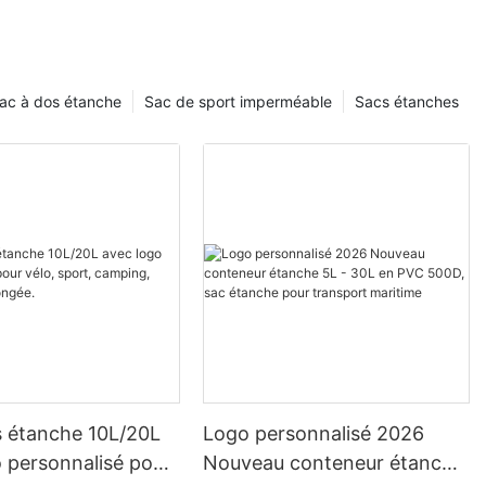
c flottant
activités
le snorkeling
ac à dos étanche
Sac de sport imperméable
Sacs étanches
rnée à la
 étanche et
es sacs
rder vos
t en
ot au cas où
ellement dans
orerons les
ion d’un sac
eut améliorer
 air.
un sac flottant
s étanche 10L/20L
Logo personnalisé 2026
ffrir une
êtes sur l’eau.
 personnalisé pour
Nouveau conteneur étanche
e vous fassiez