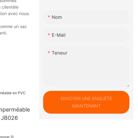
et sommes
 clientèle
ation avec nous.
Nom
s comme un sac
nti.
E-Mail
Teneur
ENVOYER UNE ENQUÊTE
MAINTENANT
imperméable
e JB026