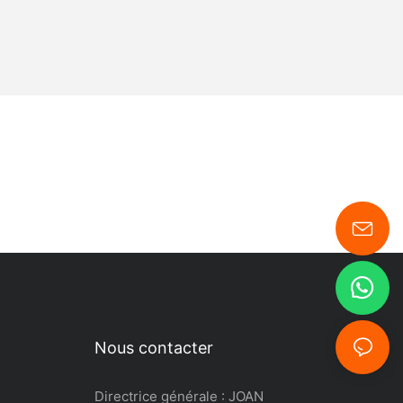
 spécialement
ux
tes
 fait le
de plein air.
lottants
ls et pratiques
nt dotés de
s compartiments
garder vos
. Que vous
pareil photo,
re ou des
lottant
essentiels tout
Nous contacter
ue vous en avez
re d'un sac qui
acilement le
Directrice générale : JOAN