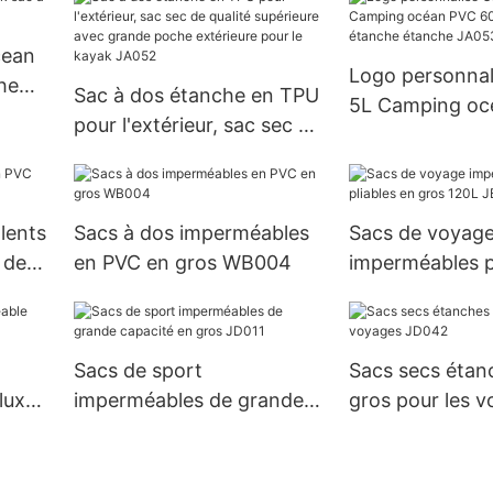
cean
Logo personnal
he
Sac à dos étanche en TPU
5L Camping oc
pour l'extérieur, sac sec de
600D TPU sac 
qualité supérieure avec
étanche JA053
grande poche extérieure
pour le kayak JA052
lents
Sacs à dos imperméables
Sacs de voyag
 de
en PVC en gros WB004
imperméables p
gros 120L JB0
Sacs de sport
Sacs secs étan
luxe
imperméables de grande
gros pour les 
capacité en gros JD011
JD042