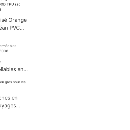
isé Orange
éan PVC
étanche
e
liables en
08
ches en
voyages