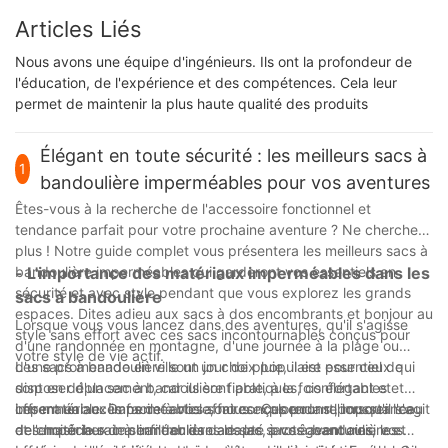
Articles Liés
Nous avons une équipe d'ingénieurs. Ils ont la profondeur de
l'éducation, de l'expérience et des compétences. Cela leur
permet de maintenir la plus haute qualité des produits
Élégant en toute sécurité : les meilleurs sacs à
1
bandoulière imperméables pour vos aventures
Êtes-vous à la recherche de l'accessoire fonctionnel et
tendance parfait pour votre prochaine aventure ? Ne cherchez
plus ! Notre guide complet vous présentera les meilleurs sacs à
bandoulière imperméables qui garderont vos essentiels en
- L'importance des matériaux imperméables dans les
sécurité et avec style pendant que vous explorez les grands
sacs à bandoulière
espaces. Dites adieu aux sacs à dos encombrants et bonjour au
Lorsque vous vous lancez dans des aventures, qu'il s'agisse
style sans effort avec ces sacs incontournables conçus pour
d'une randonnée en montagne, d'une journée à la plage ou
votre style de vie actif.
d'une promenade en ville un jour de pluie, il est essentiel de
Les sacs à bandoulière sont un choix populaire pour ceux qui
disposer d'un sac à bandoulière fiable, à la fois élégant et
sont en déplacement, car ils sont pratiques, confortables et
imperméable. Dans cet article, nous explorerons l'importance
offrent un accès facile à vos affaires. Cependant, lorsqu'il s'agit
Les matériaux imperméables sont conçus pour repousser l'eau
des matériaux imperméables dans les sacs à bandoulière et
de choisir le sac à bandoulière adapté à vos aventures, les
et l'empêcher de s'infiltrer dans le sac, protégeant ainsi vos