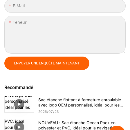
E-Mail
Teneur
ENVOYER UNE ENQUÊTE MAINTENANT
Recommandé
Sac étanche flottant à fermeture enroulable
avec logo OEM personnalisé, idéal pour les
activités de plein air et les sports nautiques.
2026
07
23
Sac à dos étanche.
NOUVEAU : Sac étanche Ocean Pack en
polyester et PVC, idéal pour la navigation de