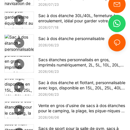
plaisance, la randonnée et le kayak. Logo
2026
07
23
personnalisé.
Sac à dos étanche 30L/40L, fermeture à
enroulement, idéal pour garder votre
équipement au sec lors de vos sorties en
2026
07
18
kayak, rafting, bateau, natation et camping.
Sac à dos étanche personnalisable
2026
06
23
Sacs étanches personnalisés en gros,
imprimés numériquement, 2L, 5L, 10L, 20L,
30L
2026
06
23
Sac à dos étanche et flottant, personnalisable
avec logo, disponible en 15L, 20L, 25L, 40L,
50L, 60L et 80L, idéal pour la pêche et la
2026
06
23
randonnée.
Vente en gros d'usine de sacs à dos étanches
pour le camping, la plage, les pique-niques et
la randonnée.
2026
06
06
Sacs de sport pour la salle de gym, sacs à