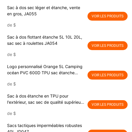
Sac à dos sec léger et étanche, vente
en gros, JA055
VOIR LES PRODUITS
de
$
Sac à dos flottant étanche 5L 10L 20L,
sac sec à roulettes JA054
VOIR LES PRODUITS
de
$
Logo personnalisé Orange 5L Camping
océan PVC 600D TPU sac étanche
VOIR LES PRODUITS
étanche JA053
de
$
Sac à dos étanche en TPU pour
l'extérieur, sac sec de qualité supérieure
VOIR LES PRODUITS
avec grande poche extérieure pour le
de
$
kayak JA052
Sacs tactiques imperméables robustes
40L JD047