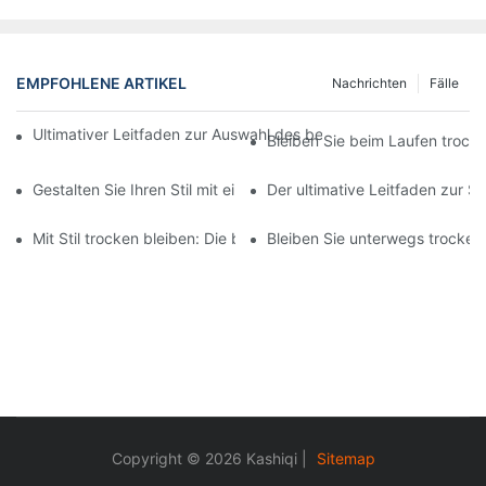
EMPFOHLENE ARTIKEL
Nachrichten
Fälle
Ultimativer Leitfaden zur Auswahl des besten PVC-Trockensacks
Bleiben Sie beim Laufen trock
Gestalten Sie Ihren Stil mit einer individuellen Tasche: personali
Der ultimative Leitfaden zur
Mit Stil trocken bleiben: Die besten wasserdichten Outdoor-Tas
Bleiben Sie unterwegs trocken
Copyright © 2026 Kashiqi |
Sitemap