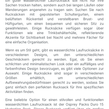
Ein guter wasserdichter Laufrucksack soll nicht nur Ihre
Sachen trocken halten, sondern auch bei langen Läufen oder
Wanderungen angenehm zu tragen sein. Suchen Sie nach
Rucksäcken mit gepolsterten Schultergurten, einem
belüfteten Rückenteil und verstellbaren Brust- und
Hüftgurten, um einen bequemen und sicheren Sitz zu
gewährleisten. Einige Rucksäcke verfügen sogar über
Funktionen wie eine Trinkbehälterhülle, reflektierende
Akzente für Sichtbarkeit bei Nacht und mehrere Fächer für
eine einfache Organisation.
Wenn es um Stil geht, gibt es wasserdichte Laufrucksäcke in
verschiedenen Designs, um den unterschiedlichen
Geschmäckern gerecht zu werden. Egal, ob Sie einen
schlichten und minimalistischen Look oder ein auffälliges und
farbenfrohes Design bevorzugen, es gibt viele Optionen zur
Auswahl. Einige Rucksäcke sind sogar in verschiedenen
Größen erhältlich, um unterschiedlichen
Aufbewahrungsbedürfnissen gerecht zu werden, sodass Sie
ganz einfach den perfekten Rucksack für Ihre spezifischen
Aktivitäten finden.
Eine beliebte Option für einen stilvollen und funktionellen
wasserdichten Laufrucksack ist der Osprey Packs Duro 15
Hydration Pack. Dieser Rucksack verfügt über ein großes