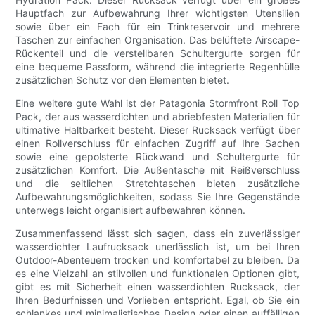
Hauptfach zur Aufbewahrung Ihrer wichtigsten Utensilien
sowie über ein Fach für ein Trinkreservoir und mehrere
Taschen zur einfachen Organisation. Das belüftete Airscape-
Rückenteil und die verstellbaren Schultergurte sorgen für
eine bequeme Passform, während die integrierte Regenhülle
zusätzlichen Schutz vor den Elementen bietet.
Eine weitere gute Wahl ist der Patagonia Stormfront Roll Top
Pack, der aus wasserdichten und abriebfesten Materialien für
ultimative Haltbarkeit besteht. Dieser Rucksack verfügt über
einen Rollverschluss für einfachen Zugriff auf Ihre Sachen
sowie eine gepolsterte Rückwand und Schultergurte für
zusätzlichen Komfort. Die Außentasche mit Reißverschluss
und die seitlichen Stretchtaschen bieten zusätzliche
Aufbewahrungsmöglichkeiten, sodass Sie Ihre Gegenstände
unterwegs leicht organisiert aufbewahren können.
Zusammenfassend lässt sich sagen, dass ein zuverlässiger
wasserdichter Laufrucksack unerlässlich ist, um bei Ihren
Outdoor-Abenteuern trocken und komfortabel zu bleiben. Da
es eine Vielzahl an stilvollen und funktionalen Optionen gibt,
gibt es mit Sicherheit einen wasserdichten Rucksack, der
Ihren Bedürfnissen und Vorlieben entspricht. Egal, ob Sie ein
schlankes und minimalistisches Design oder einen auffälligen