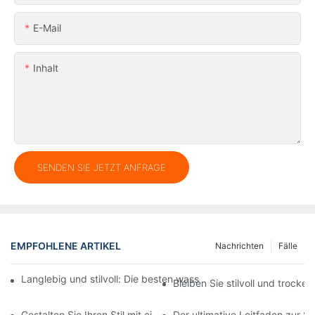
E-Mail
Inhalt
SENDEN SIE JETZT ANFRAGE
EMPFOHLENE ARTIKEL
Nachrichten
Fälle
Langlebig und stilvoll: Die besten wasserdichten Messenger-T
Bleiben Sie stilvoll und troc
Gestalten Sie Ihren Stil mit einer individuellen Tasche: personali
Der ultimative Leitfaden zur