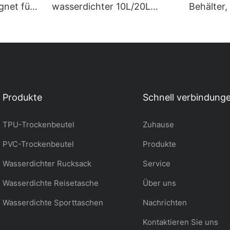
gnet für
wasserdichter 10L/20L
Behälter,
n wie
Fahrradrucksack für Sport,
wasserdi
ing,
Camping, Schwimmen,
Containe
Tauchen und mehr
wasserdi
Produkte
Schnell verbindung
TPU-Trockenbeutel
Zuhause
PVC-Trockenbeutel
Produkte
Wasserdichter Rucksack
Service
Wasserdichte Reisetasche
Über uns
Wasserdichte Sporttaschen
Nachrichten
Kontaktieren Sie uns