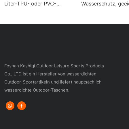
Liter-TPU- oder PVC-
Wasserschutz, geei
Planen-Wasserdichte
Outdoor-Sportarte
Tasche, Outdoor-
Flusswandern, Raft
Trockentasche, Camping-
Höhlenforschung,
Wasserdichter Rucksack
Alltagsreisen und
Geschäftsreisen
Foshan Kashiqi Outdoor Leisure Sports Products
Co., LTD ist ein Hersteller von wasserdichten
Outdoor-Sportartikeln und liefert hauptsächlich
wasserdichte Outdoor-Taschen.