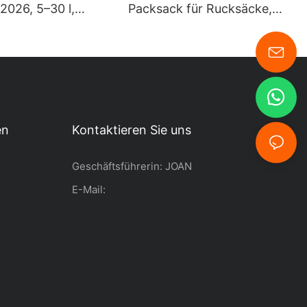
 2026, 5–30 l,
Packsack für Rucksäcke,
chter 500D-PVC-
Wanderungen, Kajakfahren,
r, Ocean Pack,
Wassersport und Outdoor-
chter Trockensack
Aktivitäten
en
Kontaktieren Sie uns
Geschäftsführerin: JOAN
E-Mail: