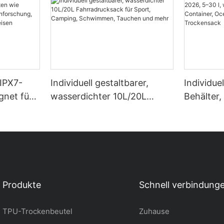
 IPX7-
Individuell gestaltbarer,
Individue
gnet für
wasserdichter 10L/20L
Behälter,
n wie
Fahrradrucksack für Sport,
wasserdi
ing,
Camping, Schwimmen,
Containe
Tauchen und mehr
wasserdi
Produkte
Schnell verbindung
TPU-Trockenbeutel
Zuhause