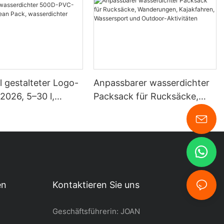
ll gestalteter Logo-
Anpassbarer wasserdichter
 2026, 5–30 l,
Packsack für Rucksäcke,
chter 500D-PVC-
Wanderungen, Kajakfahren,
r, Ocean Pack,
Wassersport und Outdoor-
chter Trockensack
Aktivitäten
en
Kontaktieren Sie uns
Geschäftsführerin: JOAN