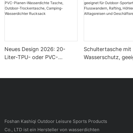
Neues Design 2026: 20-
Schultertasche mit
Liter-TPU- oder PVC-
Wasserschutz, geei
Planen-Wasserdichte
Outdoor-Sportarte
Tasche, Outdoor-
Flusswandern, Raft
Trockentasche, Camping-
Höhlenforschung,
Wasserdichter Rucksack
Alltagsreisen und
Geschäftsreisen
Foshan Kashiqi Outdoor Leisure Sports Products
Co., LTD ist ein Hersteller von wasserdichten