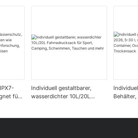
 IPX7-
Individuell gestaltbarer,
Individue
gnet für
wasserdichter 10L/20L
Behälter,
n wie
Fahrradrucksack für Sport,
wasserdi
ing,
Camping, Schwimmen,
Containe
Tauchen und mehr
wasserdi