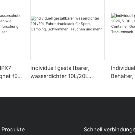
 IPX7-
Individuell gestaltbarer,
Individue
gnet für
wasserdichter 10L/20L
Behälter,
n wie
Fahrradrucksack für Sport,
wasserdi
ing,
Camping, Schwimmen,
Containe
Tauchen und mehr
wasserdi
Produkte
Schnell verbindung