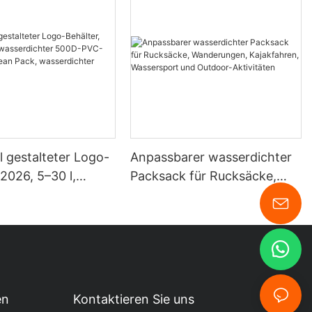
ll gestalteter Logo-
Anpassbarer wasserdichter
 2026, 5–30 l,
Packsack für Rucksäcke,
chter 500D-PVC-
Wanderungen, Kajakfahren,
r, Ocean Pack,
Wassersport und Outdoor-
chter Trockensack
Aktivitäten
en
Kontaktieren Sie uns