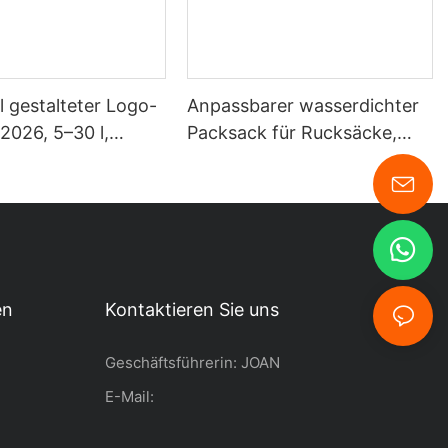
ll gestalteter Logo-
Anpassbarer wasserdichter
 2026, 5–30 l,
Packsack für Rucksäcke,
chter 500D-PVC-
Wanderungen, Kajakfahren,
r, Ocean Pack,
Wassersport und Outdoor-
chter Trockensack
Aktivitäten
en
Kontaktieren Sie uns
Geschäftsführerin: JOAN
E-Mail: