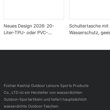
Neues Design 2026: 20-
Schultertasche mit
Liter-TPU- oder PVC-
Wasserschutz, geei
Planen-Wasserdichte
Outdoor-Sportarte
Tasche, Outdoor-
Flusswandern, Raft
Trockentasche, Camping-
Höhlenforschung,
Wasserdichter Rucksack
Alltagsreisen und
Geschäftsreisen
Foshan Kashiqi Outdoor Leisure Sports Products
Co., LTD ist ein Hersteller von wasserdichten
Outdoor-Sportartikeln und liefert hauptsächlich
wasserdichte Outdoor-Taschen.