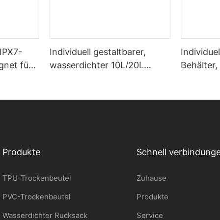
 IPX7-
Individuell gestaltbarer,
Individue
gnet für
wasserdichter 10L/20L
Behälter,
n wie
Fahrradrucksack für Sport,
wasserdi
ing,
Camping, Schwimmen,
Containe
Tauchen und mehr
wasserdi
Produkte
Schnell verbindung
TPU-Trockenbeutel
Zuhause
PVC-Trockenbeutel
Produkte
Wasserdichter Rucksack
Service