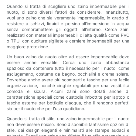
Quando si tratta di scegliere uno zaino impermeabile per il
nuoto, ci sono diversi fattori da considerare. Innanzitutto,
vuoi uno zaino che sia veramente impermeabile, in grado di
resistere a schizzi, liquidi e persino all'immersione in acqua
senza compromettere gli oggetti all'interno. Cerca zaini
realizzati con materiali impermeabili di alta qualità come PVC
o TPU, con cuciture sigillate e cerniere impermeabili per una
maggiore protezione.
Un buon zaino da nuoto oltre ad essere impermeabile deve
essere anche versatile. Cerca uno zaino abbastanza
spazioso da contenere tutto il necessario per il nuoto, come
asciugamano, costume da bagno, occhialini e crema solare.
Dovrebbe anche avere più scomparti e tasche per una facile
organizzazione, nonché cinghie regolabili per una vestibilità
comoda e sicura. Alcuni zaini sono dotati anche di
caratteristiche speciali come custodie imbottite per laptop o
tasche esterne per bottiglie d'acqua, che li rendono perfetti
sia per il nuoto che per l'uso quotidiano.
Quando si tratta di stile, uno zaino impermeabile per il nuoto
non deve essere noioso. Sono disponibili tantissime opzioni di
stile, dai design eleganti e minimalisti alle stampe audaci e
colorate. Scegli uno zaino che rifletta il tuo stile personale e si