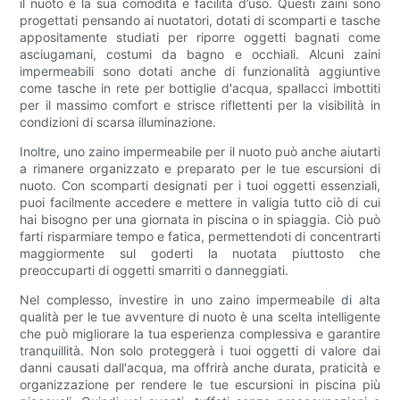
il nuoto è la sua comodità e facilità d’uso. Questi zaini sono
progettati pensando ai nuotatori, dotati di scomparti e tasche
appositamente studiati per riporre oggetti bagnati come
asciugamani, costumi da bagno e occhiali. Alcuni zaini
impermeabili sono dotati anche di funzionalità aggiuntive
come tasche in rete per bottiglie d'acqua, spallacci imbottiti
per il massimo comfort e strisce riflettenti per la visibilità in
condizioni di scarsa illuminazione.
Inoltre, uno zaino impermeabile per il nuoto può anche aiutarti
a rimanere organizzato e preparato per le tue escursioni di
nuoto. Con scomparti designati per i tuoi oggetti essenziali,
puoi facilmente accedere e mettere in valigia tutto ciò di cui
hai bisogno per una giornata in piscina o in spiaggia. Ciò può
farti risparmiare tempo e fatica, permettendoti di concentrarti
maggiormente sul goderti la nuotata piuttosto che
preoccuparti di oggetti smarriti o danneggiati.
Nel complesso, investire in uno zaino impermeabile di alta
qualità per le tue avventure di nuoto è una scelta intelligente
che può migliorare la tua esperienza complessiva e garantire
tranquillità. Non solo proteggerà i tuoi oggetti di valore dai
danni causati dall'acqua, ma offrirà anche durata, praticità e
organizzazione per rendere le tue escursioni in piscina più