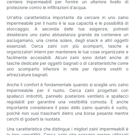
cerniere impermeabili per fornire un ulteriore livello di
protezione contro le infiltrazioni d'acqua.
Un'altra caratteristica importante da cercare in uno zaino
impermeabile per il nuoto è la sua capacità e le possibilità di
stoccaggio. A seconda delle tue esigenze, potresti
desiderare uno zaino abbastanza grande da contenere un
asciugamano, una crema solare, degli snack e altri oggetti
essenziali. Cerca zaini con più scomparti, tasche e
organizzatori interni per mantenere le tue cose organizzate e
facilmente accessibili. Alcuni zaini sono dotati anche di
tasche dedicate per oggetti bagnati o di caratteristiche come
uno scomparto inferiore in rete per riporre vestiti o
attrezzature bagnati.
Anche il comfort è fondamentale quando si sceglie uno zaino
impermeabile per il nuoto. Cerca zaini progettati con
spallacci imbottiti, pannello posteriore ventilato e spallacci
regolabili per garantire una vestibilità comoda. È anche
importante considerare il peso dello zaino quando è vuoto,
poiché non vuoi trascinarti dietro una borsa pesante mentre
cerchi di goderti la nuotata.
Una caratteristica che distingue i migliori zaini impermeabili è
la loro versatilità. Cerca zaini che possano essere utilizzati