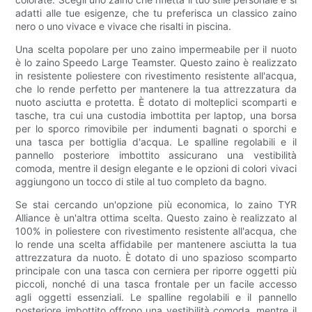
adatti alle tue esigenze, che tu preferisca un classico zaino
nero o uno vivace e vivace che risalti in piscina.
Una scelta popolare per uno zaino impermeabile per il nuoto
è lo zaino Speedo Large Teamster. Questo zaino è realizzato
in resistente poliestere con rivestimento resistente all'acqua,
che lo rende perfetto per mantenere la tua attrezzatura da
nuoto asciutta e protetta. È dotato di molteplici scomparti e
tasche, tra cui una custodia imbottita per laptop, una borsa
per lo sporco rimovibile per indumenti bagnati o sporchi e
una tasca per bottiglia d'acqua. Le spalline regolabili e il
pannello posteriore imbottito assicurano una vestibilità
comoda, mentre il design elegante e le opzioni di colori vivaci
aggiungono un tocco di stile al tuo completo da bagno.
Se stai cercando un'opzione più economica, lo zaino TYR
Alliance è un'altra ottima scelta. Questo zaino è realizzato al
100% in poliestere con rivestimento resistente all'acqua, che
lo rende una scelta affidabile per mantenere asciutta la tua
attrezzatura da nuoto. È dotato di uno spazioso scomparto
principale con una tasca con cerniera per riporre oggetti più
piccoli, nonché di una tasca frontale per un facile accesso
agli oggetti essenziali. Le spalline regolabili e il pannello
posteriore imbottito offrono una vestibilità comoda, mentre il