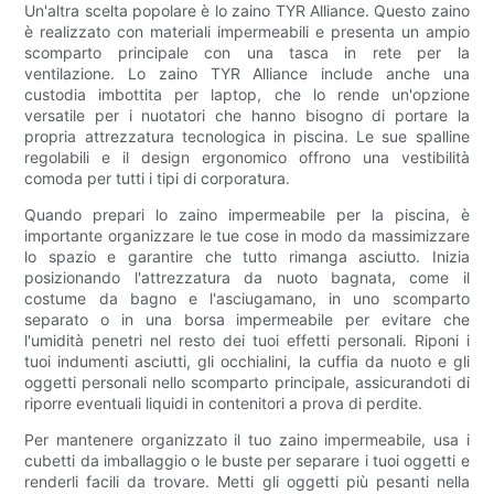
Un'altra scelta popolare è lo zaino TYR Alliance. Questo zaino
è realizzato con materiali impermeabili e presenta un ampio
scomparto principale con una tasca in rete per la
ventilazione. Lo zaino TYR Alliance include anche una
custodia imbottita per laptop, che lo rende un'opzione
versatile per i nuotatori che hanno bisogno di portare la
propria attrezzatura tecnologica in piscina. Le sue spalline
regolabili e il design ergonomico offrono una vestibilità
comoda per tutti i tipi di corporatura.
Quando prepari lo zaino impermeabile per la piscina, è
importante organizzare le tue cose in modo da massimizzare
lo spazio e garantire che tutto rimanga asciutto. Inizia
posizionando l'attrezzatura da nuoto bagnata, come il
costume da bagno e l'asciugamano, in uno scomparto
separato o in una borsa impermeabile per evitare che
l'umidità penetri nel resto dei tuoi effetti personali. Riponi i
tuoi indumenti asciutti, gli occhialini, la cuffia da nuoto e gli
oggetti personali nello scomparto principale, assicurandoti di
riporre eventuali liquidi in contenitori a prova di perdite.
Per mantenere organizzato il tuo zaino impermeabile, usa i
cubetti da imballaggio o le buste per separare i tuoi oggetti e
renderli facili da trovare. Metti gli oggetti più pesanti nella