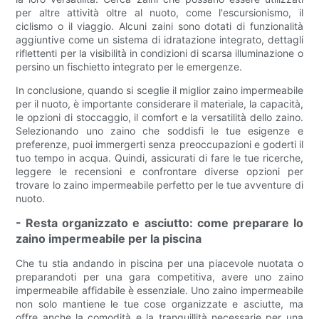
per altre attività oltre al nuoto, come l'escursionismo, il
ciclismo o il viaggio. Alcuni zaini sono dotati di funzionalità
aggiuntive come un sistema di idratazione integrato, dettagli
riflettenti per la visibilità in condizioni di scarsa illuminazione o
persino un fischietto integrato per le emergenze.
In conclusione, quando si sceglie il miglior zaino impermeabile
per il nuoto, è importante considerare il materiale, la capacità,
le opzioni di stoccaggio, il comfort e la versatilità dello zaino.
Selezionando uno zaino che soddisfi le tue esigenze e
preferenze, puoi immergerti senza preoccupazioni e goderti il
​​tuo tempo in acqua. Quindi, assicurati di fare le tue ricerche,
leggere le recensioni e confrontare diverse opzioni per
trovare lo zaino impermeabile perfetto per le tue avventure di
nuoto.
- Resta organizzato e asciutto: come preparare lo
zaino impermeabile per la piscina
Che tu stia andando in piscina per una piacevole nuotata o
preparandoti per una gara competitiva, avere uno zaino
impermeabile affidabile è essenziale. Uno zaino impermeabile
non solo mantiene le tue cose organizzate e asciutte, ma
offre anche la comodità e la tranquillità necessarie per una