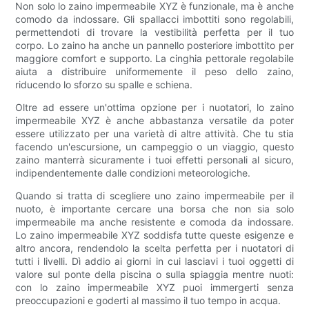
Non solo lo zaino impermeabile XYZ è funzionale, ma è anche
comodo da indossare. Gli spallacci imbottiti sono regolabili,
permettendoti di trovare la vestibilità perfetta per il tuo
corpo. Lo zaino ha anche un pannello posteriore imbottito per
maggiore comfort e supporto. La cinghia pettorale regolabile
aiuta a distribuire uniformemente il peso dello zaino,
riducendo lo sforzo su spalle e schiena.
Oltre ad essere un'ottima opzione per i nuotatori, lo zaino
impermeabile XYZ è anche abbastanza versatile da poter
essere utilizzato per una varietà di altre attività. Che tu stia
facendo un'escursione, un campeggio o un viaggio, questo
zaino manterrà sicuramente i tuoi effetti personali al sicuro,
indipendentemente dalle condizioni meteorologiche.
Quando si tratta di scegliere uno zaino impermeabile per il
nuoto, è importante cercare una borsa che non sia solo
impermeabile ma anche resistente e comoda da indossare.
Lo zaino impermeabile XYZ soddisfa tutte queste esigenze e
altro ancora, rendendolo la scelta perfetta per i nuotatori di
tutti i livelli. Dì addio ai giorni in cui lasciavi i tuoi oggetti di
valore sul ponte della piscina o sulla spiaggia mentre nuoti:
con lo zaino impermeabile XYZ puoi immergerti senza
preoccupazioni e goderti al massimo il tuo tempo in acqua.