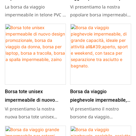
500D con logo
colore nero, in poliestere
La borsa da viaggio
Vi presentiamo la nostra
personalizzato, ideale per
impermeabile, con stampa
impermeabile in telone PVC o
popolare borsa impermeabile
TPU 500D personalizzabile
in PVC da 15 a 150 litri,
campeggio, sport all'aria
personalizzata.
con logo è la compagna di
pensata per gli appassionati
aperta, viaggi e tempo
viaggio ideale, pensata per
di attività all'aperto che
libero. Zaino, borsa da
gli amanti delle avventure
amano le gite in spiaggia e le
viaggio.
all'aria aperta e dello sport.
varie attività sportive. Questo
Caratterizzata da un'ampia
zaino impermeabile è ideale
capacità, scomparti separati
per l'alpinismo e il
per oggetti bagnati e asciutti
campeggio, garantendo che
e un pratico scomparto per le
la vostra attrezzatura
Borsa tote unisex
Borsa da viaggio
scarpe, questa borsa
rimanga asciutta e protetta in
impermeabile di nuovo
pieghevole impermeabile,
resistente e impermeabile è
qualsiasi ambiente,
design promozionale, borsa
di grande capacità, ideale
Vi presentiamo la nostra
Vi presentiamo il nostro
perfetta per il campeggio, gli
rendendolo un accessorio
da viaggio da donna, borsa
per attività all'aperto, sport
nuova borsa tote unisex
borsone da viaggio
allenamenti in palestra e
indispensabile per tutte le
impermeabile, perfetta per le
impermeabile e capiente,
per laptop, borsa a tracolla,
e weekend, con tasca per
qualsiasi viaggio che richieda
vostre avventure. Vi
donne sempre in movimento!
ideale per chi viaggia spesso
versatilità e affidabilità.
presentiamo anche il nostro
borsa a spalla
separazione tra asciutto e