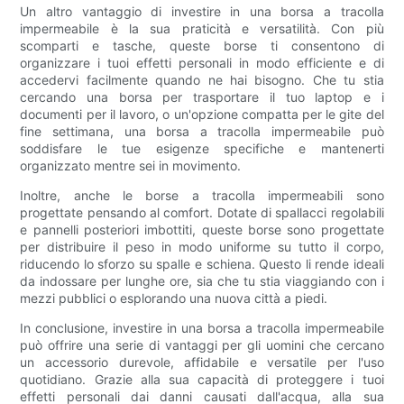
Un altro vantaggio di investire in una borsa a tracolla
impermeabile è la sua praticità e versatilità. Con più
scomparti e tasche, queste borse ti consentono di
organizzare i tuoi effetti personali in modo efficiente e di
accedervi facilmente quando ne hai bisogno. Che tu stia
cercando una borsa per trasportare il tuo laptop e i
documenti per il lavoro, o un'opzione compatta per le gite del
fine settimana, una borsa a tracolla impermeabile può
soddisfare le tue esigenze specifiche e mantenerti
organizzato mentre sei in movimento.
Inoltre, anche le borse a tracolla impermeabili sono
progettate pensando al comfort. Dotate di spallacci regolabili
e pannelli posteriori imbottiti, queste borse sono progettate
per distribuire il peso in modo uniforme su tutto il corpo,
riducendo lo sforzo su spalle e schiena. Questo li rende ideali
da indossare per lunghe ore, sia che tu stia viaggiando con i
mezzi pubblici o esplorando una nuova città a piedi.
In conclusione, investire in una borsa a tracolla impermeabile
può offrire una serie di vantaggi per gli uomini che cercano
un accessorio durevole, affidabile e versatile per l'uso
quotidiano. Grazie alla sua capacità di proteggere i tuoi
effetti personali dai danni causati dall'acqua, alla sua