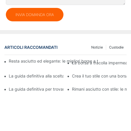
INVIA DOMANDA ORA
ARTICOLI RACCOMANDATI
Notizie
Custodie
Resta asciutto ed elegante: le migliori borse a tracolla imperme
La borsa a tracolla impermeabi
La guida definitiva alla scelta di una borsa a tracolla impermea
Crea il tuo stile con una bors
La guida definitiva per trovare la migliore borsa impermeabile
Rimani asciutto con stile: le m