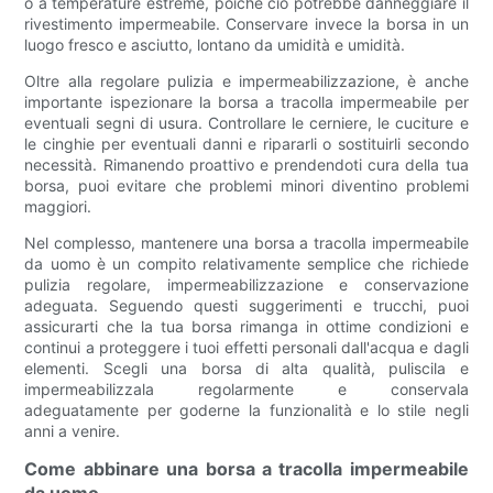
o a temperature estreme, poiché ciò potrebbe danneggiare il
rivestimento impermeabile. Conservare invece la borsa in un
luogo fresco e asciutto, lontano da umidità e umidità.
Oltre alla regolare pulizia e impermeabilizzazione, è anche
importante ispezionare la borsa a tracolla impermeabile per
eventuali segni di usura. Controllare le cerniere, le cuciture e
le cinghie per eventuali danni e ripararli o sostituirli secondo
necessità. Rimanendo proattivo e prendendoti cura della tua
borsa, puoi evitare che problemi minori diventino problemi
maggiori.
Nel complesso, mantenere una borsa a tracolla impermeabile
da uomo è un compito relativamente semplice che richiede
pulizia regolare, impermeabilizzazione e conservazione
adeguata. Seguendo questi suggerimenti e trucchi, puoi
assicurarti che la tua borsa rimanga in ottime condizioni e
continui a proteggere i tuoi effetti personali dall'acqua e dagli
elementi. Scegli una borsa di alta qualità, puliscila e
impermeabilizzala regolarmente e conservala
adeguatamente per goderne la funzionalità e lo stile negli
anni a venire.
Come abbinare una borsa a tracolla impermeabile