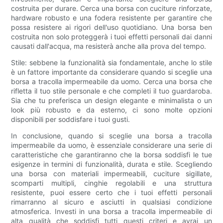
costruita per durare. Cerca una borsa con cuciture rinforzate,
hardware robusto e una fodera resistente per garantire che
possa resistere ai rigori dell'uso quotidiano. Una borsa ben
costruita non solo proteggerà i tuoi effetti personali dai danni
causati dall'acqua, ma resisterà anche alla prova del tempo.
Stile: sebbene la funzionalità sia fondamentale, anche lo stile
è un fattore importante da considerare quando si sceglie una
borsa a tracolla impermeabile da uomo. Cerca una borsa che
rifletta il tuo stile personale e che completi il ​​tuo guardaroba.
Sia che tu preferisca un design elegante e minimalista o un
look più robusto e da esterno, ci sono molte opzioni
disponibili per soddisfare i tuoi gusti.
In conclusione, quando si sceglie una borsa a tracolla
impermeabile da uomo, è essenziale considerare una serie di
caratteristiche che garantiranno che la borsa soddisfi le tue
esigenze in termini di funzionalità, durata e stile. Scegliendo
una borsa con materiali impermeabili, cuciture sigillate,
scomparti multipli, cinghie regolabili e una struttura
resistente, puoi essere certo che i tuoi effetti personali
rimarranno al sicuro e asciutti in qualsiasi condizione
atmosferica. Investi in una borsa a tracolla impermeabile di
alta qualità che soddisfi tutti questi criteri e avrai un