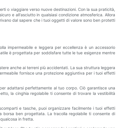
rti o viaggiare verso nuove destinazioni. Con la sua praticità,
curo e all'asciutto in qualsiasi condizione atmosferica. Allora
rivano dal sapere che i tuoi oggetti di valore sono ben protetti
acolla impermeabile e leggera per eccellenza è un accessorio
satile è progettata per soddisfare tutte le tue esigenze mentre
istere anche ai terreni più accidentati. La sua struttura leggera
rmeabile fornisce una protezione aggiuntiva per i tuoi effetti
a per adattarsi perfettamente al tuo corpo. Ciò garantisce una
to, la cinghia regolabile ti consente di trovare la vestibilità
 scomparti e tasche, puoi organizzare facilmente i tuoi effetti
ta borsa ben progettata. La tracolla regolabile ti consente di
qualcosa in fretta.