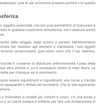
r qualunque cosa le tue avventure possano portare con questa
osferica
 un oggetto essenziale che non puoi permetterti di trascurare è
ciutto in qualsiasi condizione atmosferica, ma ti assicura anche
ua.
sonali dalla pioggia, dagli schizzi e persino dall'immersione
ettate per resistere agli elementi e mantenere i tuoi oggetti
durante un'escursione, puoi stare certo che il tuo telefono,
racolla ti consente di distribuire uniformemente il peso della
si altra attività in cui è necessario tenere le mani libere. Le
rsatile per chiunque sia in movimento.
 possono essere ingombranti e ingombranti, una borsa a tracolla
si appesantiti o limitati nei movimenti. Che tu stia esplorando
enture.
 e minimalisti ai modelli più colorati e vivaci, c'è una borsa a
o o un colore audace e brillante per fare una dichiarazione di