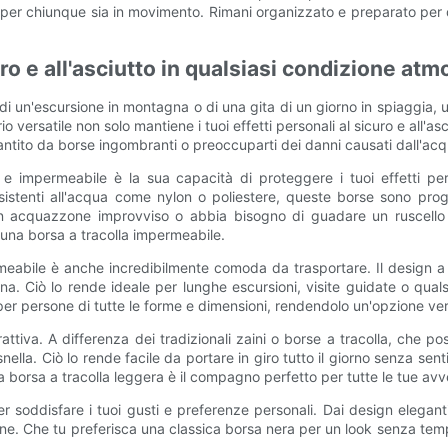
 per chiunque sia in movimento. Rimani organizzato e preparato pe
curo e all'asciutto in qualsiasi condizione atm
 di un'escursione in montagna o di una gita di un giorno in spiaggia,
versatile non solo mantiene i tuoi effetti personali al sicuro e all'as
ito da borse ingombranti o preoccuparti dei danni causati dall'acq
 e impermeabile è la sua capacità di proteggere i tuoi effetti per
sistenti all'acqua come nylon o poliestere, queste borse sono prog
 un acquazzone improvviso o abbia bisogno di guadare un ruscello 
in una borsa a tracolla impermeabile.
rmeabile è anche incredibilmente comoda da trasportare. Il design a t
na. Ciò lo rende ideale per lunghe escursioni, visite guidate o qualsia
 per persone di tutte le forme e dimensioni, rendendolo un'opzione ve
rattiva. A differenza dei tradizionali zaini o borse a tracolla, che
la. Ciò lo rende facile da portare in giro tutto il giorno senza sentir
 borsa a tracolla leggera è il compagno perfetto per tutte le tue avv
 per soddisfare i tuoi gusti e preferenze personali. Dai design eleganti
one. Che tu preferisca una classica borsa nera per un look senza temp