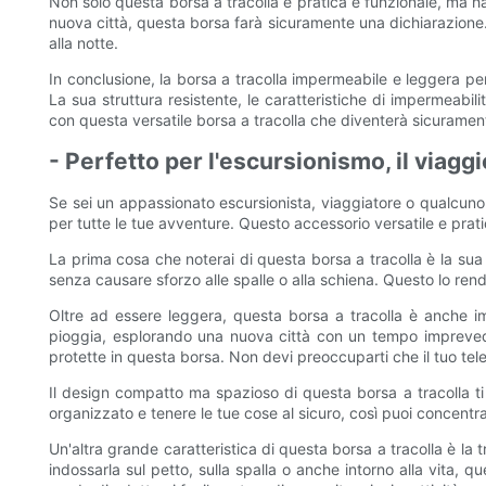
Non solo questa borsa a tracolla è pratica e funzionale, ma h
nuova città, questa borsa farà sicuramente una dichiarazione. 
alla notte.
In conclusione, la borsa a tracolla impermeabile e leggera per
La sua struttura resistente, le caratteristiche di impermeabil
con questa versatile borsa a tracolla che diventerà sicuramente
- Perfetto per l'escursionismo, il viaggi
Se sei un appassionato escursionista, viaggiatore o qualcuno 
per tutte le tue avventure. Questo accessorio versatile e prat
La prima cosa che noterai di questa borsa a tracolla è la sua
senza causare sforzo alle spalle o alla schiena. Questo lo rende
Oltre ad essere leggera, questa borsa a tracolla è anche imp
pioggia, esplorando una nuova città con un tempo imprevedi
protette in questa borsa. Non devi preoccuparti che il tuo tele
Il design compatto ma spazioso di questa borsa a tracolla ti
organizzato e tenere le tue cose al sicuro, così puoi concentr
Un'altra grande caratteristica di questa borsa a tracolla è la tr
indossarla sul petto, sulla spalla o anche intorno alla vita, 