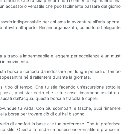
t outdoor. Che tu stia percorrendo i sentieri o esplorando una
o un accessorio versatile che può facilmente passare dal giorno
ssorio indispensabile per chi ama le avventure all'aria aperta.
tue attività all'aperto. Rimani organizzato, comodo ed elegante
rsa a tracolla impermeabile e leggera per eccellenza è un must
ei in movimento.
questa borsa è comoda da indossare per lunghi periodi di tempo
appesantirà né ti rallenterà durante la giornata.
asi tipo di tempo. Che tu stia facendo un'escursione sotto la
nosa, puoi star certo che le tue cose rimarranno asciutte e
ausati dall'acqua: questa borsa a tracolla ti copre.
li ovunque tu vada. Con più scomparti e tasche, puoi rimanere
lla borsa per trovare ciò di cui hai bisogno.
 livello di comfort in base alle tue preferenze. Che tu preferisca
uo stile. Questo lo rende un accessorio versatile e pratico, in