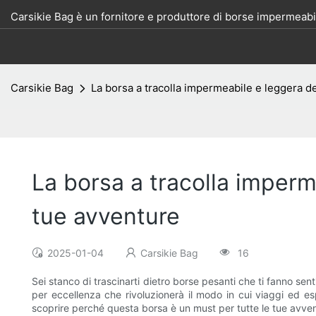
Carsikie Bag è un fornitore e produttore di borse impermeabil
Carsikie Bag
La borsa a tracolla impermeabile e leggera def
La borsa a tracolla imperme
tue avventure
2025-01-04
Carsikie Bag
16
Sei stanco di trascinarti dietro borse pesanti che ti fanno se
per eccellenza che rivoluzionerà il modo in cui viaggi ed esp
scoprire perché questa borsa è un must per tutte le tue avven