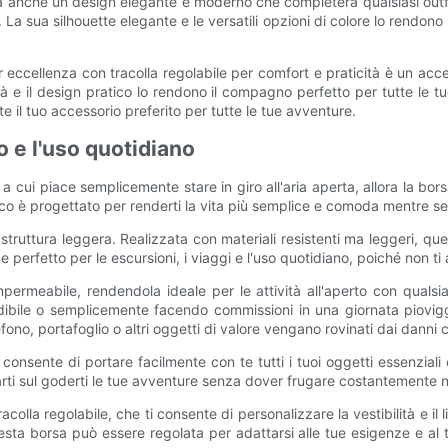
a anche un design elegante e moderno che completerà qualsiasi outfi
La sua silhouette elegante e le versatili opzioni di colore lo rendon
 eccellenza con tracolla regolabile per comfort e praticità è un acce
ità e il design pratico lo rendono il compagno perfetto per tutte le 
 il tuo accessorio preferito per tutte le tue avventure.
o e l'uso quotidiano
a cui piace semplicemente stare in giro all'aria aperta, allora la bo
ico è progettato per renderti la vita più semplice e comoda mentre s
 struttura leggera. Realizzata con materiali resistenti ma leggeri, 
 perfetto per le escursioni, i viaggi e l'uso quotidiano, poiché non ti 
ermeabile, rendendola ideale per le attività all'aperto con qualsi
bile o semplicemente facendo commissioni in una giornata pioviggi
fono, portafoglio o altri oggetti di valore vengano rovinati dai danni c
 consente di portare facilmente con te tutti i tuoi oggetti essenzia
arti sul goderti le tue avventure senza dover frugare costantemente ne
acolla regolabile, che ti consente di personalizzare la vestibilità e il
questa borsa può essere regolata per adattarsi alle tue esigenze e al t