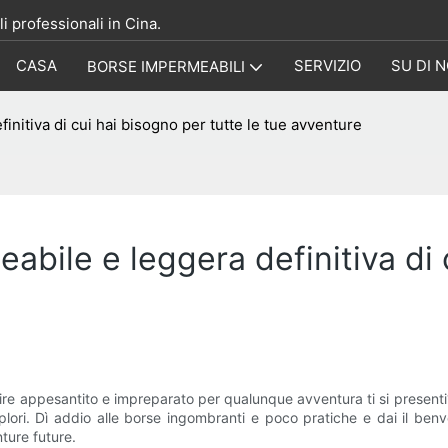
i professionali in Cina.
CASA
SERVIZIO
SU DI N
BORSE IMPERMEABILI
initiva di cui hai bisogno per tutte le tue avventure
abile e leggera definitiva di 
ntire appesantito e impreparato per qualunque avventura ti si present
lori. Dì addio alle borse ingombranti e poco pratiche e dai il benve
ture future.