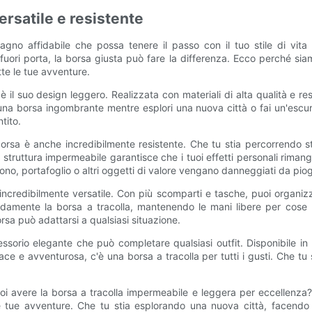
ersatile e resistente
o affidabile che possa tenere il passo con il tuo stile di vita 
uori porta, la borsa giusta può fare la differenza. Ecco perché siam
tte le tue avventure.
 è il suo design leggero. Realizzata con materiali di alta qualità e r
na borsa ingombrante mentre esplori una nuova città o fai un'escu
tito.
rsa è anche incredibilmente resistente. Che tu stia percorrendo st
 struttura impermeabile garantisce che i tuoi effetti personali rima
fono, portafoglio o altri oggetti di valore vengano danneggiati da piogg
incredibilmente versatile. Con più scomparti e tasche, puoi organizza
modamente la borsa a tracolla, mantenendo le mani libere per cose
sa può adattarsi a qualsiasi situazione.
sorio elegante che può completare qualsiasi outfit. Disponibile i
udace e avventurosa, c'è una borsa a tracolla per tutti i gusti. Che tu
avere la borsa a tracolla impermeabile e leggera per eccellenza? Co
e tue avventure. Che tu stia esplorando una nuova città, facendo