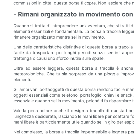
commissioni in città, questa borsa ti copre. Non lasciare che n
- Rimani organizzato in movimento con
Quando si tratta di intraprendere un'avventura, che si tratti d
elementi essenziali è fondamentale. La borsa a tracolla legge
rimanere organizzato mentre sei in movimento.
Una delle caratteristiche distintive di questa borsa a tracolla
facile da trasportare per lunghi periodi senza sentirsi app
trattenga o causi uno sforzo inutile sulle spalle.
Oltre ad essere leggera, questa borsa a tracolla è anche i
meteorologiche. Che tu sia sorpreso da una pioggia improvvi
elementi.
Gli ampi vani portaoggetti di questa borsa rendono facile mante
oggetti essenziali come telefono, portafoglio, chiavi e snack
essenziale quando sei in movimento, poiché ti fa risparmiare te
Vale la pena notare anche il design a tracolla di questa bors
lunghezza desiderata, lasciando le mani libere per scattare fo
mani libere è particolarmente utile quando sei in giro per esplor
Nel complesso, la borsa a tracolla impermeabile e leggera per 