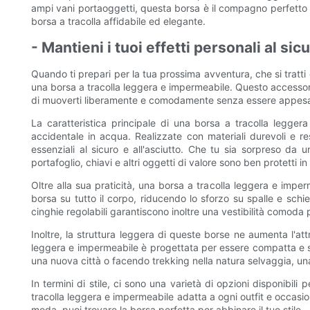
ampi vani portaoggetti, questa borsa è il compagno perfetto
borsa a tracolla affidabile ed elegante.
- Mantieni i tuoi effetti personali al si
Quando ti prepari per la tua prossima avventura, che si tratti
una borsa a tracolla leggera e impermeabile. Questo accessorio 
di muoverti liberamente e comodamente senza essere appesant
La caratteristica principale di una borsa a tracolla leggera
accidentale in acqua. Realizzate con materiali durevoli e re
essenziali al sicuro e all'asciutto. Che tu sia sorpreso da
portafoglio, chiavi e altri oggetti di valore sono ben protetti 
Oltre alla sua praticità, una borsa a tracolla leggera e impe
borsa su tutto il corpo, riducendo lo sforzo su spalle e schie
cinghie regolabili garantiscono inoltre una vestibilità comoda
Inoltre, la struttura leggera di queste borse ne aumenta l'att
leggera e impermeabile è progettata per essere compatta e snel
una nuova città o facendo trekking nella natura selvaggia, una
In termini di stile, ci sono una varietà di opzioni disponibili
tracolla leggera e impermeabile adatta a ogni outfit e occasi
moda, puoi trovare la borsa perfetta per abbinare il tuo stile.