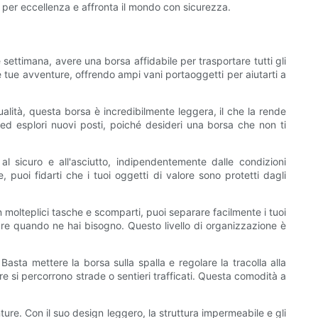
ra per eccellenza e affronta il mondo con sicurezza.
 settimana, avere una borsa affidabile per trasportare tutti gli
 tue avventure, offrendo ampi vani portaoggetti per aiutarti a
qualità, questa borsa è incredibilmente leggera, il che la rende
ed esplori nuovi posti, poiché desideri una borsa che non ti
l sicuro e all'asciutto, indipendentemente dalle condizioni
uoi fidarti che i tuoi oggetti di valore sono protetti dagli
n molteplici tasche e scomparti, puoi separare facilmente i tuoi
vare quando ne hai bisogno. Questo livello di organizzazione è
asta mettere la borsa sulla spalla e regolare la tracolla alla
e si percorrono strade o sentieri trafficati. Questa comodità a
ure. Con il suo design leggero, la struttura impermeabile e gli