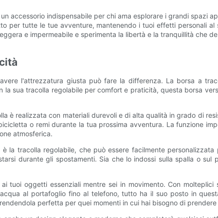
un accessorio indispensabile per chi ama esplorare i grandi spazi ape
o per tutte le tue avventure, mantenendo i tuoi effetti personali al si
eggera e impermeabile e sperimenta la libertà e la tranquillità che de
cità
, avere l'attrezzatura giusta può fare la differenza. La borsa a tr
n la sua tracolla regolabile per comfort e praticità, questa borsa ver
a è realizzata con materiali durevoli e di alta qualità in grado di res
bicicletta o remi durante la tua prossima avventura. La funzione impe
zione atmosferica.
la è la tracolla regolabile, che può essere facilmente personalizzat
arsi durante gli spostamenti. Sia che lo indossi sulla spalla o sul pet
o ai tuoi oggetti essenziali mentre sei in movimento. Con molteplici
'acqua al portafoglio fino al telefono, tutto ha il suo posto in ques
 rendendola perfetta per quei momenti in cui hai bisogno di prendere 