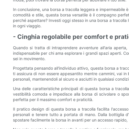
In conclusione, una borsa a tracolla leggera e impermeabile è 
comodità e stile, questa borsa versatile è il compagno perfett
perché aspettare? Investi oggi stesso in una borsa a tracolla l
in ogni viaggio.
- Cinghia regolabile per comfort e prati
Quando si tratta di intraprendere avventure all'aria aperta
indispensabile per chi ama esplorare i grandi spazi aperti. Co
sei in movimento.
Progettata pensando all'individuo attivo, questa borsa a tracoll
ti assicura di non essere appesantito mentre cammini, vai in 
personali, mantenendoli al sicuro e asciutti in qualsiasi condi
Una delle caratteristiche principali di questa borsa a tracol
vestibilità comoda e impedisce alla borsa di scivolare o spost
perfetta per il massimo comfort e praticità.
Il pratico design di questa borsa a tracolla facilita l'access
personali e tenere tutto a portata di mano. Dalla bottiglia d
spostare facilmente la borsa in avanti per un accesso rapido,