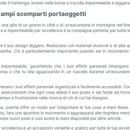
ulla ti trattenga: investi nella borsa a tracolla impermeabile e legge
 ampi scomparti portaoggetti
i una gita di un giorno in città o di un'escursione in montagna nel fine
ra e impermeabile per eccellenza è la compagna perfetta per tutte le
 è il suo design leggero. Realizzata con materiali durevoli e di alta 
esantita. Ciò è particolarmente importante quando sei in movimento 
mpermeabile, garantendo che i tuoi effetti personali rimangano a
sa o che tu stia sguazzando in un ruscello durante un'escursione, p
nere i tuoi effetti personali organizzati e facilmente accessibili. Co
, assicurandoti che ogni cosa abbia il suo posto e sia facile da tro
mpo e frustrazione nella ricerca di ciò di cui hai bisogno.
a, poiché offre un modo per trasportare le tue cose a mani libere. B
to, fare uno spuntino in movimento o aggrapparsi alle ringhiere mentr
are nuovi posti e vuoi avere le mani disponibili per altre attività.
eccellenza è un accessorio versatile e pratico per tutte le tue avvent