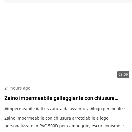
03:09
21 hours ago
Zaino impermeabile galleggiante con chiusura
arrotolabile, ideale per sport acquatici, escursioni e
#impermeabile
#attrezzatura da avventura
#logo personalizzato
kayak, con logo personalizzato OEM. Zaino
Zaino impermeabile con chiusura arrotolabile e logo
impermeabile definitivo per gli amanti dell'avventura.
personalizzato in PVC 500D per campeggio, escursionismo e