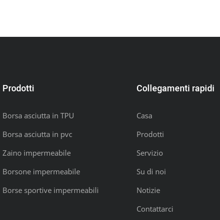
Prodotti
Collegamenti rapidi
Borsa asciutta in TPU
Casa
Borsa asciutta in pvc
Prodotti
Zaino impermeabile
Servizio
Borsone impermeabile
Su di noi
Borse sportive impermeabili
Notizie
Contattarci