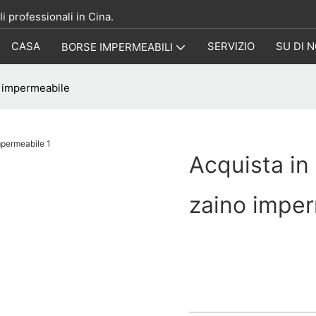
i professionali in Cina.
CASA
SERVIZIO
SU DI N
BORSE IMPERMEABILI
no impermeabile
Acquista in 
zaino impe