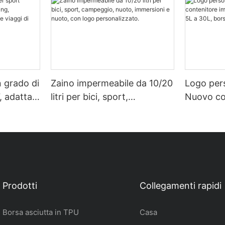
n grado di
Zaino impermeabile da 10/20
Logo per
, adatta
litri per bici, sport,
Nuovo co
perta
campeggio, nuoto,
impermea
ologia,
immersioni e nuoto, con
da 5L a 3
iaggi di
logo personalizzato.
impermea
Prodotti
Collegamenti rapidi
Borsa asciutta in TPU
Casa