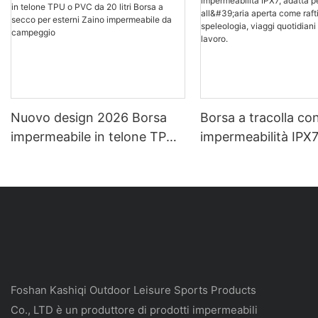
Nuovo design 2026 Borsa
Borsa a tracolla co
impermeabile in telone TPU
impermeabilità IPX7
o PVC da 20 litri Borsa a
per sport all'aria a
secco per esterni Zaino
come rafting, spele
impermeabile da campeggio
viaggi quotidiani e v
lavoro.
Foshan Kashiqi Outdoor Leisure Sports Products
Co., LTD è un produttore di prodotti impermeabili