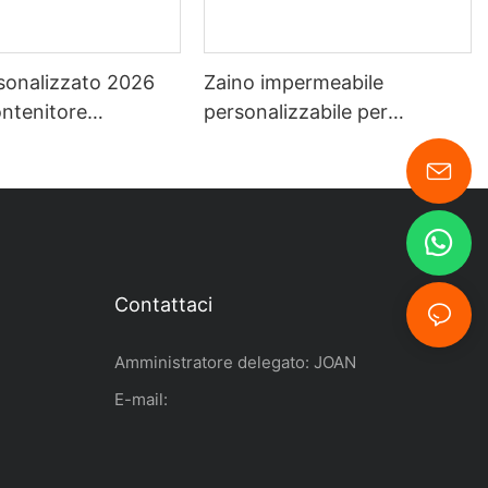
sonalizzato 2026
Zaino impermeabile
ntenitore
personalizzabile per
bile in PVC 500D
escursionismo, kayak, sport
0L, borsa
acquatici e attività all'aperto.
bile Ocean Pack.
Contattaci
Amministratore delegato: JOAN
E-mail: