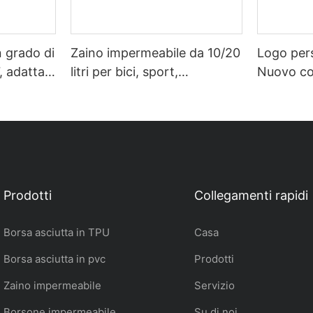
n grado di
Zaino impermeabile da 10/20
Logo per
, adatta
litri per bici, sport,
Nuovo co
perta
campeggio, nuoto,
impermea
ologia,
immersioni e nuoto, con
da 5L a 3
iaggi di
logo personalizzato.
impermea
Prodotti
Collegamenti rapidi
Borsa asciutta in TPU
Casa
Borsa asciutta in pvc
Prodotti
Zaino impermeabile
Servizio
Borsone impermeabile
Su di noi