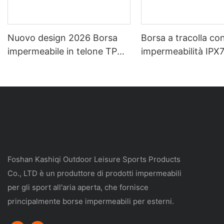
Nuovo design 2026 Borsa
Borsa a tracolla co
impermeabile in telone TPU
impermeabilità IPX7
o PVC da 20 litri Borsa a
per sport all'aria a
secco per esterni Zaino
come rafting, spele
impermeabile da campeggio
viaggi quotidiani e v
lavoro.
Foshan Kashiqi Outdoor Leisure Sports Products
Co., LTD è un produttore di prodotti impermeabili
per gli sport all'aria aperta, che fornisce
principalmente borse impermeabili per esterni.