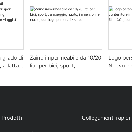
n grado di
Zaino impermeabile da 10/20
Logo per
, adatta
litri per bici, sport,
Nuovo co
perta
campeggio, nuoto,
impermea
ologia,
immersioni e nuoto, con
da 5L a 3
iaggi di
logo personalizzato.
impermea
Prodotti
Collegamenti rapidi