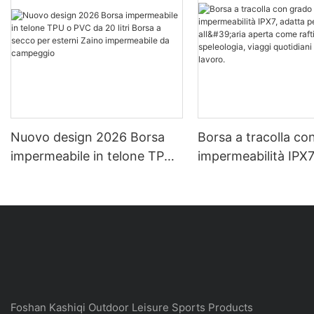
Nuovo design 2026 Borsa
Borsa a tracolla co
impermeabile in telone TPU
impermeabilità IPX7
o PVC da 20 litri Borsa a
per sport all'aria a
secco per esterni Zaino
come rafting, spele
impermeabile da campeggio
viaggi quotidiani e v
lavoro.
Foshan Kashiqi Outdoor Leisure Sports Products