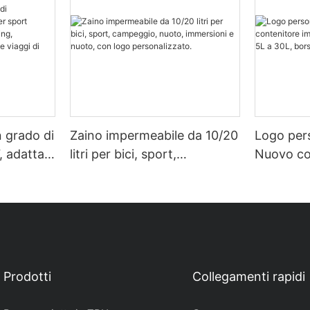
n grado di
Zaino impermeabile da 10/20
Logo per
, adatta
litri per bici, sport,
Nuovo co
perta
campeggio, nuoto,
impermea
ologia,
immersioni e nuoto, con
da 5L a 3
iaggi di
logo personalizzato.
impermea
Prodotti
Collegamenti rapidi