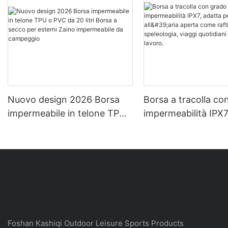
Nuovo design 2026 Borsa
Borsa a tracolla co
impermeabile in telone TPU
impermeabilità IPX7
o PVC da 20 litri Borsa a
per sport all'aria a
secco per esterni Zaino
come rafting, spele
impermeabile da campeggio
viaggi quotidiani e v
lavoro.
Foshan Kashiqi Outdoor Leisure Sports Products