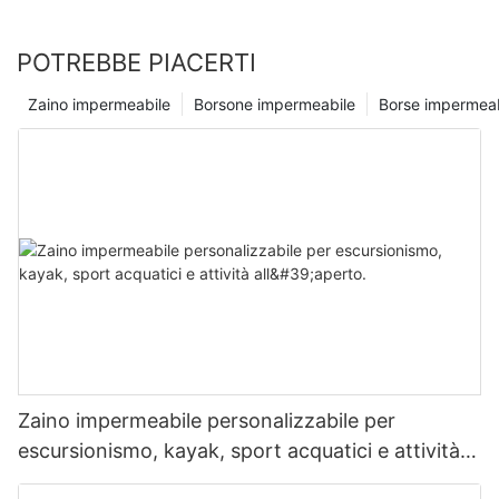
valigie in modo intelligente, rimani organizzato e goditi le tue
avventure in tutta tranquillità sapendo che la tua attrezzatura è
POTREBBE PIACERTI
al sicuro e all'asciutto.
Zaino impermeabile
Borsone impermeabile
Borse impermeab
Zaino impermeabile personalizzabile per
escursionismo, kayak, sport acquatici e attività
all'aperto.