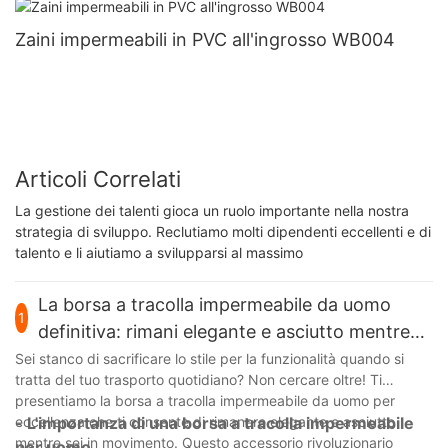
Zaini impermeabili in PVC all'ingrosso WB004
Articoli Correlati
La gestione dei talenti gioca un ruolo importante nella nostra
strategia di sviluppo. Reclutiamo molti dipendenti eccellenti e di
talento e li aiutiamo a svilupparsi al massimo
La borsa a tracolla impermeabile da uomo
1
definitiva: rimani elegante e asciutto mentre
sei in movimento
Sei stanco di sacrificare lo stile per la funzionalità quando si
tratta del tuo trasporto quotidiano? Non cercare oltre! Ti
presentiamo la borsa a tracolla impermeabile da uomo per
eccellenza che ti consente di rimanere elegante e asciutto
- L'importanza di una borsa a tracolla impermeabile
mentre sei in movimento. Questo accessorio rivoluzionario
per uomo