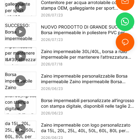
Contenitore per acqua arrotolabile con
stampa OEM, galleggiante per sport
all'aperto, borsa impermeabile, zaino
2026
07
23
impermeabile
NUOVO PRODOTTO DI GRANDE SUCCESSO:
Borsa impermeabile in poliestere PVC per
kayak,
2026
07
23
Zaino impermeabile 30L/40L, borsa a rullo
impermeabile per mantenere l'attrezzatura
asciutta per kayak, rafting, canottaggio,
2026
07
18
nuoto, campeggio
Zaino impermeabile personalizzabile Borsa
impermeabile Zaino impermeabile Borsa
impermeabile
2026
06
23
Borse impermeabili personalizzate all'ingrosso
con stampa digitale, disponibili nelle taglie 2L,
5L, 10L, 20L e 30L.
2026
06
23
Zaino impermeabile con logo personalizzato
da 15L, 20L, 25L, 40L, 50L, 60L, 80L per
pesca, escursionismo e galleggiamento.
2026
06
23