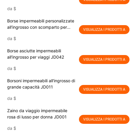
da
$
Borse impermeabili personalizzate
all'ingrosso con scomparto per
VISUALIZZA I PRODOTTI A
scarpe JD008Drable Borsa
da
$
sportiva impermeabile in telone
PVC con logo personalizzato,
Borse asciutte impermeabili
borsa da viaggio impermeabile
all'ingrosso per viaggi JD042
VISUALIZZA I PRODOTTI A
da
$
Borsoni impermeabili all'ingrosso di
grande capacità JD011
VISUALIZZA I PRODOTTI A
da
$
Zaino da viaggio impermeabile
rosa di lusso per donna JD001
VISUALIZZA I PRODOTTI A
da
$