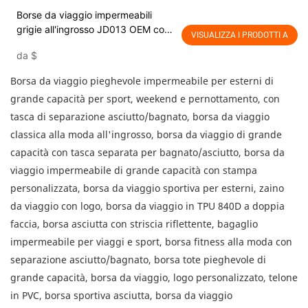
Borse da viaggio impermeabili
grigie all'ingrosso JD013 OEM con
VISUALIZZA I PRODOTTI A
logo personalizzato per nautica,
da
$
escursionismo, kayak,
impermeabili, galleggianti, con
Borsa da viaggio pieghevole impermeabile per esterni di
chiusura arrotolabile, zaino
grande capacità per sport, weekend e pernottamento, con
asciutto, borsa impermeabile per
sport acquatici e attività all'aperto
tasca di separazione asciutto/bagnato, borsa da viaggio
classica alla moda all'ingrosso, borsa da viaggio di grande
capacità con tasca separata per bagnato/asciutto, borsa da
viaggio impermeabile di grande capacità con stampa
personalizzata, borsa da viaggio sportiva per esterni, zaino
da viaggio con logo, borsa da viaggio in TPU 840D a doppia
faccia, borsa asciutta con striscia riflettente, bagaglio
impermeabile per viaggi e sport, borsa fitness alla moda con
separazione asciutto/bagnato, borsa tote pieghevole di
grande capacità, borsa da viaggio, logo personalizzato, telone
in PVC, borsa sportiva asciutta, borsa da viaggio