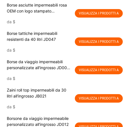
Borse asciutte impermeabili rosa
OEM con logo stampato
VISUALIZZA I PRODOTTI A
personalizzato JA015
da
$
Borse tattiche impermeabili
resistenti da 40 litri JD047
VISUALIZZA I PRODOTTI A
da
$
Borse da viaggio impermeabili
personalizzate all'ingrosso JD002
VISUALIZZA I PRODOTTI A
Impermeabili per esterni, di grande
da
$
capacità, per viaggi, sport,
weekend, pernottamento,
Zaini roll top impermeabili da 30
pieghevoli, con tasca per
litri all'ingrosso JB021
separazione asciutto/bagnato
VISUALIZZA I PRODOTTI A
da
$
Borsone da viaggio impermeabile
personalizzato all'ingrosso JD012
VISUALIZZA I PRODOTTI A