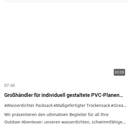
03:09
07-30
Großhändler für individuell gestaltete PVC-Planen
mit Logo für Outdoor-Aktivitäten wie Reisen, Reisen
#Wasserdichter Packsack
#Maßgefertigter Trockensack
#Ocean Pack Trockentasche
und Sport. Wasserdichter Rollverschluss-Rucksack.
Wir präsentieren den ultimativen Begleiter für all Ihre
Outdoor-Abenteuer: unseren wasserdichten, schwimmfähigen