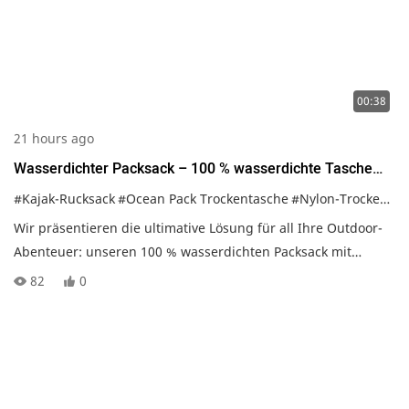
00:38
21 hours ago
Wasserdichter Packsack – 100 % wasserdichte Tasche
mit Handyhülle und Reißverschlusstasche vorne, ideal für
#Kajak-Rucksack
#Ocean Pack Trockentasche
#Nylon-Trockenbeutel
Strand, Angeln, Kajakfahren, Bootfahren und Wandern
Wir präsentieren die ultimative Lösung für all Ihre Outdoor-
Abenteuer: unseren 100 % wasserdichten Packsack mit
praktischer Reißverschlusstasche für Ihr Handy. Hergestellt
82
0
aus robustem Cordura-Nylon und hochwertigem TPU-
Material, ist dieser leichte, zusammenrollbare Packsack ideal
zum Campen, Kajakfahren, Bootfahren und Angeln. Ein
unwiderstehliches Verkaufsargument: Unser Bestseller auf
Amazon – ein schwimmfähiger, wasserdichter Packsack mit